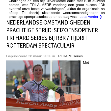
Challenges en een stijf uitverkochte editie met ruim duizend
atleten, was TRI ALMERE vandaag een groot succes. “Dit
overtrof onze beste verwachtingen”, aldus de organisatie na
afloop. Tel daarbij uitstekende weersomstandigheden en
prachtige sportprestaties op en de dag was...
Lees verder ❯
NEDERLANDSE OMSTANDIGHEDEN,
PRACHTIGE STRIJD: SEIZOENSOPENER
TRI HARD SERIES BIJ RBR / TIJDRIT
ROTTERDAM SPECTACULAIR
Gepubliceerd
28 maart 2026
in
TRI HARD series
Met