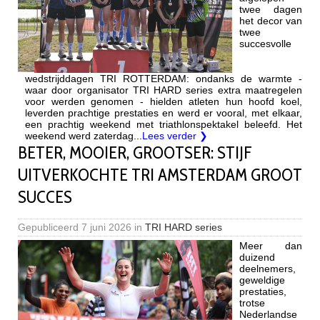
twee dagen
het decor van
twee
succesvolle
wedstrijddagen TRI ROTTERDAM: ondanks de warmte -
waar door organisator TRI HARD series extra maatregelen
voor werden genomen - hielden atleten hun hoofd koel,
leverden prachtige prestaties en werd er vooral, met elkaar,
een prachtig weekend met triathlonspektakel beleefd. Het
weekend werd zaterdag...
Lees verder ❯
BETER, MOOIER, GROOTSER: STIJF
UITVERKOCHTE TRI AMSTERDAM GROOT
SUCCES
Gepubliceerd
7 juni 2026
in
TRI HARD series
Meer dan
duizend
deelnemers,
geweldige
prestaties,
trotse
Nederlandse