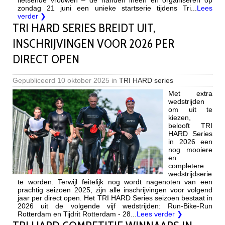
fietsende vrouwen – de handen ineen en organiseren op
zondag 21 juni een unieke startserie tijdens Tri...
Lees
verder ❯
TRI HARD SERIES BREIDT UIT,
INSCHRIJVINGEN VOOR 2026 PER
DIRECT OPEN
Gepubliceerd
10 oktober 2025
in
TRI HARD series
Met extra
wedstrijden
om uit te
kiezen,
belooft TRI
HARD Series
in 2026 een
nog mooiere
en
completere
wedstrijdserie
te worden. Terwijl feitelijk nog wordt nagenoten van een
prachtig seizoen 2025, zijn alle inschrijvingen voor volgend
jaar per direct open. Het TRI HARD Series seizoen bestaat in
2026 uit de volgende vijf wedstrijden: Run-Bike-Run
Rotterdam en Tijdrit Rotterdam - 28...
Lees verder ❯