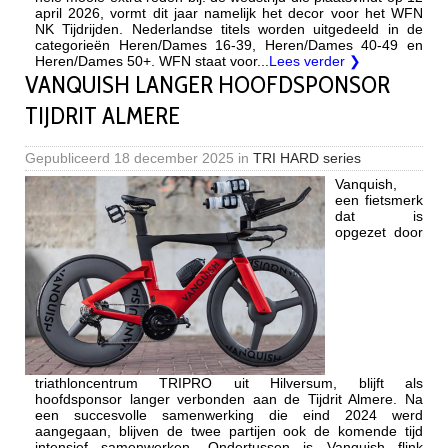
april 2026, vormt dit jaar namelijk het decor voor het WFN
NK Tijdrijden. Nederlandse titels worden uitgedeeld in de
categorieën Heren/Dames 16-39, Heren/Dames 40-49 en
Heren/Dames 50+. WFN staat voor...
Lees verder ❯
VANQUISH LANGER HOOFDSPONSOR
TIJDRIT ALMERE
Gepubliceerd
18 december 2025
in
TRI HARD series
Vanquish,
een fietsmerk
dat is
opgezet door
triathloncentrum TRIPRO uit Hilversum, blijft als
hoofdsponsor langer verbonden aan de Tijdrit Almere. Na
een succesvolle samenwerking die eind 2024 werd
aangegaan, blijven de twee partijen ook de komende tijd
intensief samenwerken. Ondertussen is Vanquish flink