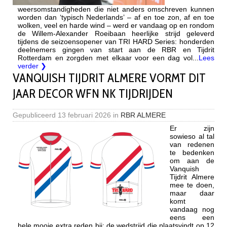
weersomstandigheden die niet anders omschreven kunnen
worden dan ‘typisch Nederlands’ – af en toe zon, af en toe
wolken, veel en harde wind – werd er vandaag op en rondom
de Willem-Alexander Roeibaan heerlijke strijd geleverd
tijdens de seizoensopener van TRI HARD Series: honderden
deelnemers gingen van start aan de RBR en Tijdrit
Rotterdam en zorgden met elkaar voor een dag vol...
Lees
verder ❯
VANQUISH TIJDRIT ALMERE VORMT DIT
JAAR DECOR WFN NK TIJDRIJDEN
Gepubliceerd
13 februari 2026
in
RBR ALMERE
Er zijn
sowieso al tal
van redenen
te bedenken
om aan de
Vanquish
Tijdrit Almere
mee te doen,
maar daar
komt
vandaag nog
eens een
hele mooie extra reden bij: de wedstrijd die plaatsvindt op 12