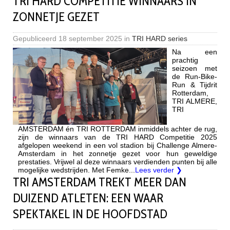
TRI HARD COMPETITIE WINNAARS IN
ZONNETJE GEZET
Gepubliceerd
18 september 2025
in
TRI HARD series
Na een
prachtig
seizoen met
de Run-Bike-
Run & Tijdrit
Rotterdam,
TRI ALMERE,
TRI
AMSTERDAM én TRI ROTTERDAM inmiddels achter de rug,
zijn de winnaars van de TRI HARD Competitie 2025
afgelopen weekend in een vol stadion bij Challenge Almere-
Amsterdam in het zonnetje gezet voor hun geweldige
prestaties. Vrijwel al deze winnaars verdienden punten bij alle
mogelijke wedstrijden. Met Femke...
Lees verder ❯
TRI AMSTERDAM TREKT MEER DAN
DUIZEND ATLETEN: EEN WAAR
SPEKTAKEL IN DE HOOFDSTAD