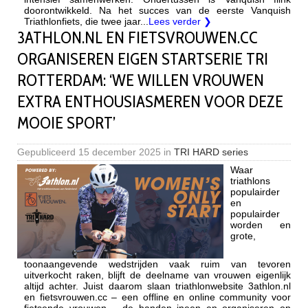
doorontwikkeld. Na het succes van de eerste Vanquish
Triathlonfiets, die twee jaar...
Lees verder ❯
3ATHLON.NL EN FIETSVROUWEN.CC
ORGANISEREN EIGEN STARTSERIE TRI
ROTTERDAM: ‘WE WILLEN VROUWEN
EXTRA ENTHOUSIASMEREN VOOR DEZE
MOOIE SPORT’
Gepubliceerd
15 december 2025
in
TRI HARD series
Waar
triathlons
populairder
en
populairder
worden en
grote,
toonaangevende wedstrijden vaak ruim van tevoren
uitverkocht raken, blijft de deelname van vrouwen eigenlijk
altijd achter. Juist daarom slaan triathlonwebsite 3athlon.nl
en fietsvrouwen.cc – een offline en online community voor