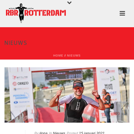
NIEUWS
HOME
/
NIEUWS
By
ilona
In
Nieuws
Posted
15 januari 2021