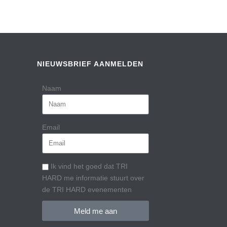
NIEUWSBRIEF AANMELDEN
Naam
Email
Ik vind het goed dat TRI
HARD me informatie stuurt over
de TRI HARD evenementen
Meld me aan