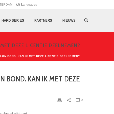
TTERDAM
Languages
I HARD SERIES
PARTNERS
NIEUWS
 MET DEZE LICENTIE DEELNEMEN?
HLON BOND. KAN IK MET DEZE LICENTIE DEELNEMEN?
N BOND. KAN IK MET DEZE
0
andaard afstand.