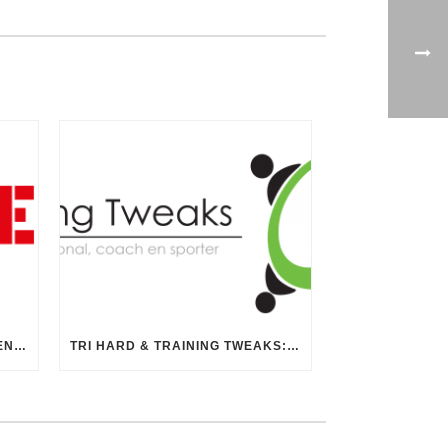
TRI HARD: ALLE EVENEMENTEN TOT 1 AUGUSTUS GEANNULEERD
TRI HARD & TRAINING TWEAKS: NOG MEER AANDACHT VOOR WISSELCLINICS EN TRIATHLONTRAININGEN