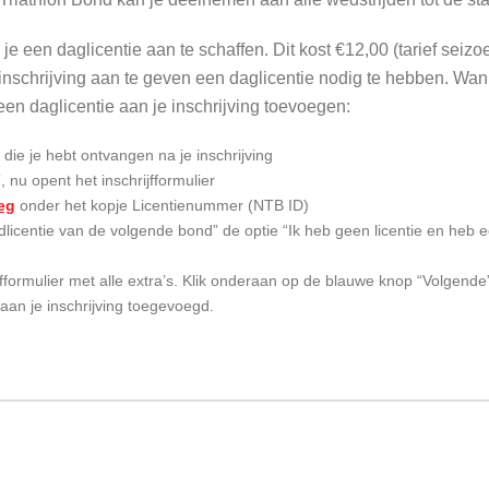
en je een daglicentie aan te schaffen. Dit kost €12,00 (tarief seiz
e inschrijving aan te geven een daglicentie nodig te hebben. Wanne
 een daglicentie aan je inschrijving toevoegen:
die je hebt ontvangen na je inschrijving
 nu opent het inschrijfformulier
eg
onder het kopje Licentienummer (NTB ID)
dlicentie van de volgende bond” de optie “Ik heb geen licentie en heb e
jfformulier met alle extra’s. Klik onderaan op de blauwe knop “Volgend
 aan je inschrijving toegevoegd.