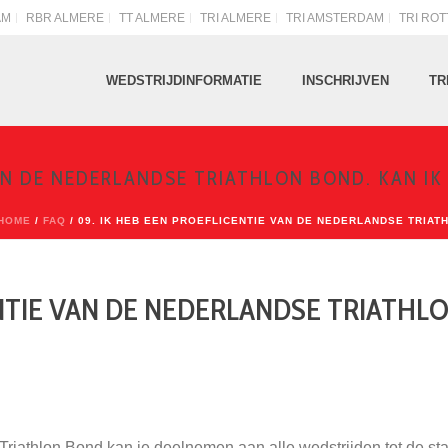
AM
RBR ALMERE
TT ALMERE
TRI ALMERE
TRI AMSTERDAM
TRI RO
WEDSTRIJDINFORMATIE
INSCHRIJVEN
TR
VAN DE NEDERLANDSE TRIATHLON BOND. KAN IK
HOME
/
FAQ
/ 09. IK HEB EEN PROEFLICENTIE VAN DE NEDERLANDSE TRIAT
ENTIE VAN DE NEDERLANDSE TRIATHLO
Triathlon Bond kan je deelnemen aan alle wedstrijden tot de st