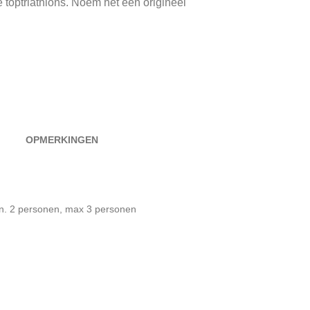
toptriathlons. Noem het een origineel
OPMERKINGEN
n. 2 personen, max 3 personen