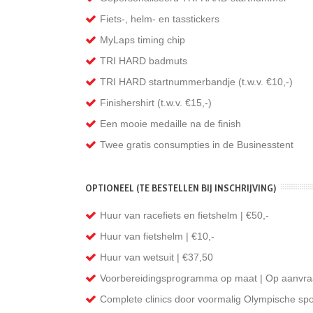
Fiets-, helm- en tasstickers
MyLaps timing chip
TRI HARD badmuts
TRI HARD startnummerbandje (t.w.v. €10,-)
Finishershirt (t.w.v. €15,-)
Een mooie medaille na de finish
Twee gratis consumpties in de Businesstent
OPTIONEEL (TE BESTELLEN BIJ INSCHRIJVING)
Huur van racefiets en fietshelm | €50,-
Huur van fietshelm | €10,-
Huur van wetsuit | €37,50
Voorbereidingsprogramma op maat | Op aanvr
Complete clinics door voormalig Olympische spor