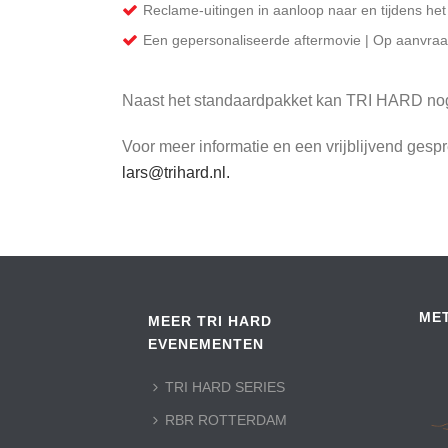
Reclame-uitingen in aanloop naar en tijdens h
Een gepersonaliseerde aftermovie | Op aanvra
Naast het standaardpakket kan TRI HARD nog
Voor meer informatie en een vrijblijvend gesp
lars@trihard.nl.
ME
MEER TRI HARD
EVENEMENTEN
TRI HARD SERIES
RBR ROTTERDAM