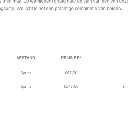
minimaal 10 teamleden) graag naar de start van een van onze 
ngsuitje. Wellicht is het een prachtige combinatie van beiden.
AFSTAND
PRIJS P.P.*
Sprint
€87,50
Sprint
€147,50
mi