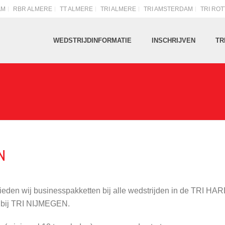
AM
RBR ALMERE
TT ALMERE
TRI ALMERE
TRI AMSTERDAM
TRI RO
WEDSTRIJDINFORMATIE
INSCHRIJVEN
TR
N
bieden wij businesspakketten bij alle wedstrijden in de TRI H
jd bij TRI NIJMEGEN.