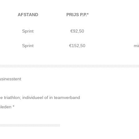
AFSTAND
PRIJS P.P.*
Sprint
€92,50
Sprint
€152,50
mi
usinesstent
triathlon; individueel of in teamverband
leden *